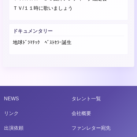
ＴＶ/１１時に歌いましょう
ドキュメンタリー
地球ﾄﾞﾗﾏﾁｯｸ ﾍﾞｽﾄｾﾗｰ誕生
NEWS
タレント一覧
リンク
会社概要
出演依頼
ファンレター宛先