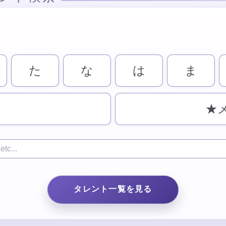
た
な
は
ま
★
タレント一覧を見る