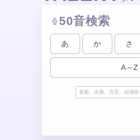
50音検索
あ
か
さ
A～Z