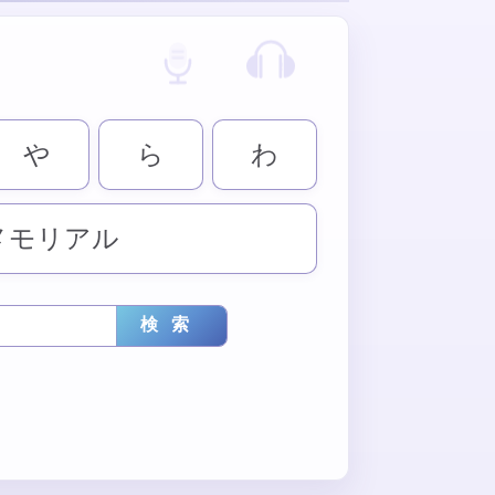
や
ら
わ
メモリアル
検索