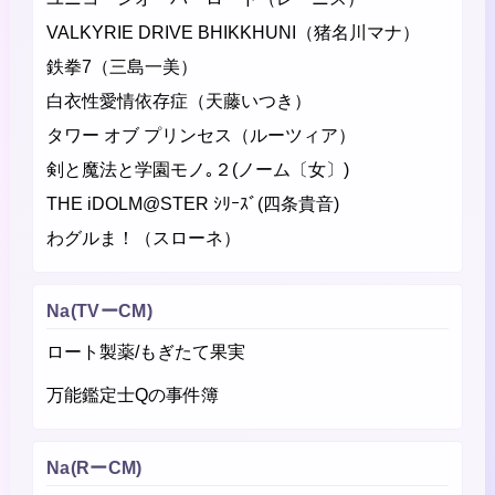
VALKYRIE DRIVE BHIKKHUNI（猪名川マナ）
鉄拳7（三島一美）
白衣性愛情依存症（天藤いつき）
タワー オブ プリンセス（ルーツィア）
剣と魔法と学園モノ｡２(ノーム〔女〕)
THE iDOLM@STER ｼﾘｰｽﾞ(四条貴音)
わグルま！（スローネ）
Na(TVーCM)
ロート製薬/もぎたて果実
万能鑑定士Qの事件簿
Na(RーCM)