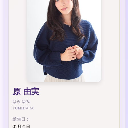
原 由実
はら ゆみ
YUMI HARA
誕生日：
01月21日