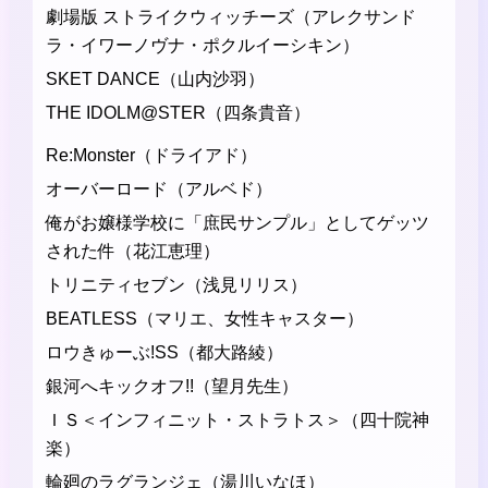
劇場版 ストライクウィッチーズ（アレクサンド
ラ・イワーノヴナ・ポクルイーシキン）
SKET DANCE（山内沙羽）
THE IDOLM@STER（四条貴音）
Re:Monster（ドライアド）
オーバーロード（アルベド）
俺がお嬢様学校に「庶民サンプル」としてゲッツ
された件（花江恵理）
トリニティセブン（浅見リリス）
BEATLESS（マリエ、女性キャスター）
ロウきゅーぶ!SS（都大路綾）
銀河へキックオフ!!（望月先生）
ＩＳ＜インフィニット・ストラトス＞（四十院神
楽）
輪廻のラグランジェ（湯川いなほ）