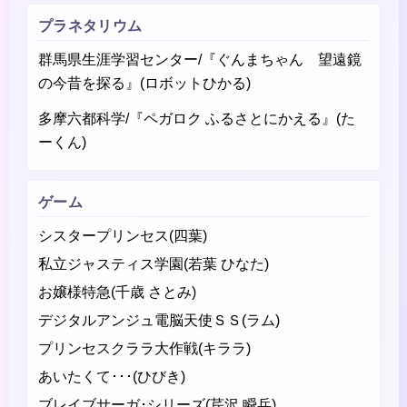
プラネタリウム
群馬県生涯学習センター/『ぐんまちゃん 望遠鏡
の今昔を探る』(ロボットひかる)
多摩六都科学/『ペガロク ふるさとにかえる』(た
ーくん)
ゲーム
シスタープリンセス(四葉)
私立ジャスティス学園(若葉 ひなた)
お嬢様特急(千歳 さとみ)
デジタルアンジュ電脳天使ＳＳ(ラム)
プリンセスクララ大作戦(キララ)
あいたくて･･･(ひびき)
ブレイブサーガ･シリーズ(芹沢 瞬兵)