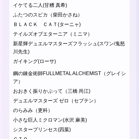
イケてる二人(甘糟 真希)
ふたつのスピカ（柴田かさね）
ＢＬＡＣＫ ＣＡＴ(ターニャ)
テイルズオブエターニア（ミニマ）
新星輝デュエルマスターズフラッシュ(スワン/鬼怒
川先生)
ガイキング(ローサ)
鋼の錬金術師FULLMETAL ALCHEMIST（グレイシ
ア）
おおきく振りかぶって（三橋 尚江)
デュエルマスターズ ゼロ（セプテン）
のらみみ（更科）
小さな巨人ミクロマン(水沢 麻美)
シスタープリンセス(四葉)