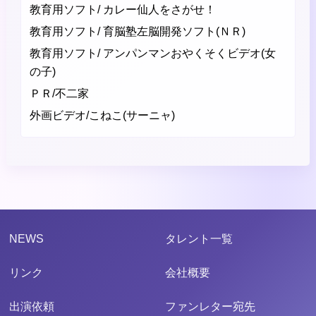
教育用ソフト/ カレー仙人をさがせ！
教育用ソフト/ 育脳塾左脳開発ソフト(ＮＲ)
教育用ソフト/ アンパンマンおやくそくビデオ(女
の子)
ＰＲ/不二家
外画ビデオ/こねこ(サーニャ)
NEWS
タレント一覧
リンク
会社概要
出演依頼
ファンレター宛先