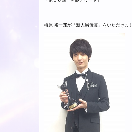
「第１０回
声優アワード
」
梅原 裕一郎
が「新人男優賞」をいただきま