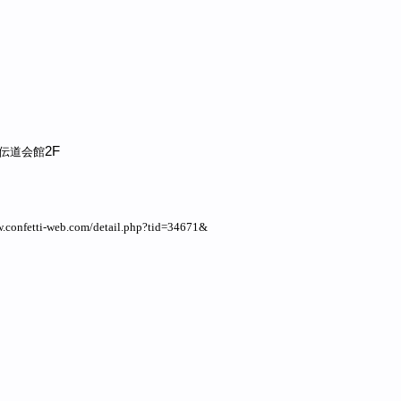
2F
伝道会館
-web.com/detail.php?tid=34671&