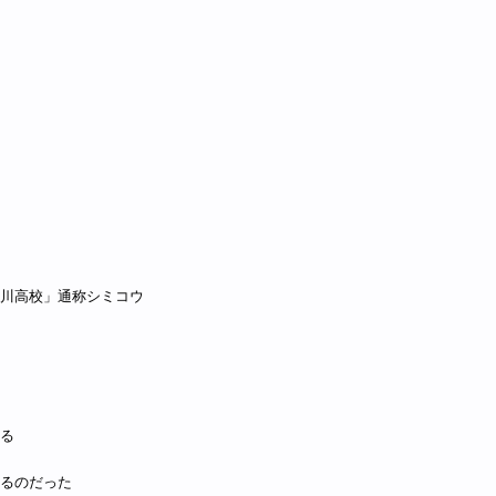
川高校」通称シミコウ
る
るのだった