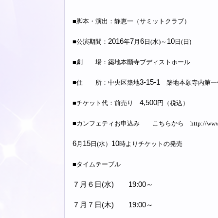
■脚本・演出：静恵一（サミットクラブ）
2016
7
6
10
■公演期間：
年
月
日(水)～
日(日)
■劇 場：築地本願寺ブディストホール
3-15-1
■住 所：中央区築地
築地本願寺内第一
4,500
■チケット代：前売り
円（税込）
■カンフェティお申込み こちらから http://www.confetti
6
15
10
月
日(水）
時よりチケットの発売
■タイムテーブル
７月６日(水) 19:00～
７月７日(木) 19:00～