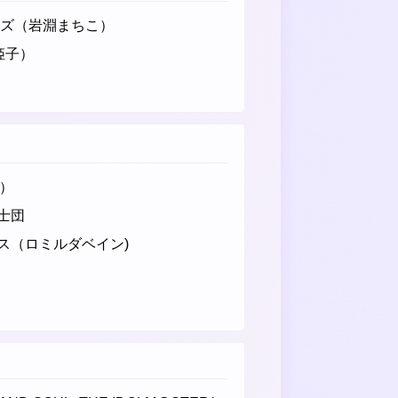
イズ（岩淵まちこ）
姫子）
サ）
士団
ス（ロミルダベイン)