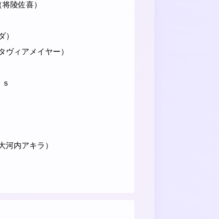
S（将陵佐喜）
ダ）
タヴィアメイヤー）
ｓｓ
大河内アキラ）