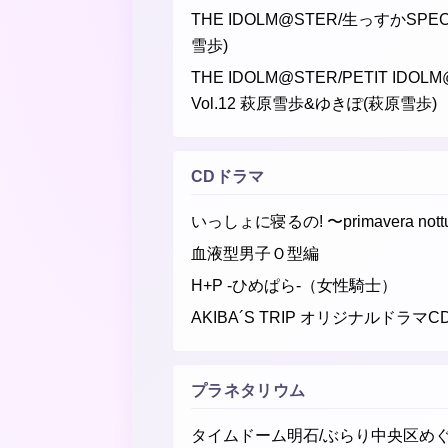
THE IDOLM@STER/生っすかSP
雪歩)
THE IDOLM@STER/PETIT IDOLM@
Vol.12 萩原雪歩&ゆきぽ(萩原雪歩)
CDドラマ
いっしょに寝るの! 〜primavera no
血液型男子Ｏ型編
H+P -ひめぱら-（女性騎士）
AKIBA´S TRIP オリジナルドラマC
プラネタリウム
タイムドーム明石/ぶらり中央区め