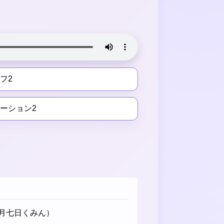
フ2
ーション2
月七日くみん）