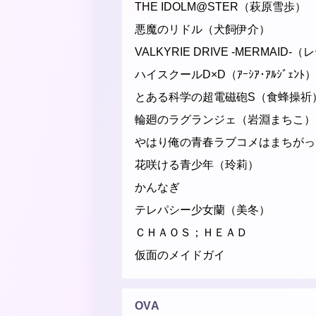
THE IDOLM@STER（萩原雪歩）
悪魔のリドル（犬飼伊介）
VALKYRIE DRIVE -MERMAID-
ハイスクールD×D（ｱｰｼｱ･ｱﾙｼﾞｪﾝﾄ）
とある科学の超電磁砲S（食蜂操祈
輪廻のラグランジェ（岩淵まちこ）
やはり俺の青春ラブコメはまちがっ
花咲ける青少年（玲莉）
かんなぎ
テレパシー少女蘭（美冬）
ＣＨＡＯＳ；ＨＥＡＤ
仮面のメイドガイ
OVA