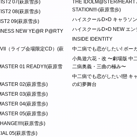
TIST2 07(萩原雪歩)
THE IDOLM@STER/HEART 
STATION!!!-(萩原雪歩)
TIST2 08(萩原雪歩)
ハイスクールD×D キャラソン
IST2 09(萩原雪歩)
ハイスクールD×D NEW エ
PINESS NEW YE@R P@RTY
INSIDE IDENTITY
OX VII（ライブ会場限定CD）(萩
中二病でも恋がしたい! ボー
小鳥遊六花・改 〜劇場版 中
MASTER 01 READY!!(萩原雪
二病奥義・三曲の極み〜
中二病でも恋がしたい!戀 キ
 MASTER 02(萩原雪歩)
の幻夢舞台
 MASTER 03(萩原雪歩)
 MASTER 04(萩原雪歩)
 MASTER 05(萩原雪歩)
HANGE!!!!(萩原雪歩)
IAL 05(萩原雪歩)