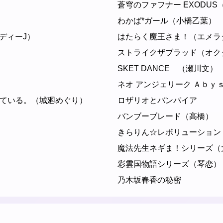
蒼穹のファフナー EXODU
わかば*ガール（小橋乙葉）
（レディーJ）
はたらく魔王さま！（エメラ
ストライクザブラッド（オク
）
SKET DANCE （瀬川文）
ネオ アンジェリーク Ａｂｙ
ている。（城廻めぐり）
ロザリオとバンパイア
バンブーブレード（高橋）
きらりん☆レボリューション
魔法先生ネギま！シリーズ（
彩雲国物語シリーズ（琴恋）
乃木坂春香の秘密