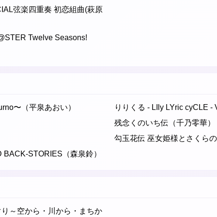
ECIAL弦楽四重奏 初恋組曲(萩原
STER Twelve Seasons!
tturno〜（平泉あおい）
りりくる - LIly LYric cyCLE 
残念くのいち伝（千乃零華）
勾玉花伝 巫女姫様とさくら
D BACK-STORIES（森泉鈴）
ぐり～空から・川から・まちか