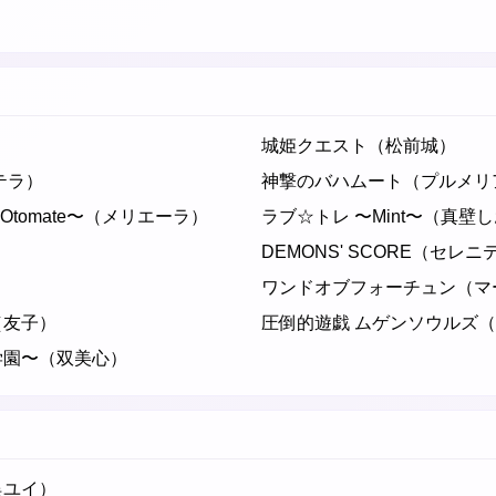
城姫クエスト（松前城）
テラ）
神撃のバハムート（プルメリ
 Otomate〜（メリエーラ）
ラブ☆トレ 〜Mint〜（真壁
DEMONS' SCORE（セレニ
ワンドオブフォーチュン（マ
（友子）
圧倒的遊戯 ムゲンソウルズ
学園〜（双美心）
俣ユイ）