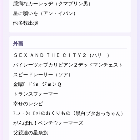
臆病なカーレッヂ（クマプリン男）
星に願いを（アン・イバン）
他多数出演
外画
ＳＥＸ ＡＮＤ ＴＨＥ ＣＩＴＹ２（ハリー）
パイレーツオブカリビアン２デッドマンチェスト
スピードレーサー（ソア）
金曜ﾛｰﾄﾞｼｮｰ ジョンＱ
トランスフォーマー
幸せのレシピ
ｱﾆﾒ・ｼｬｰﾛｯﾄのおくりもの（黒白ブタおっちゃん）
がんばれ！ベンチウォーマーズ
父親達の星条旗