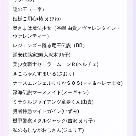
隠の王（一季）
姫様ご用心(椿 えびね)
奥さまは魔法少女（谷嶋 由貴／ヴァレンタイン・
ヴァレンティー）
レジェンズ～甦る竜王伝説（BB）
浦安鉄筋家族(大沢木 順子)
美少女戦士セーラームーンＲ(ベルチェ)
きこちゃんすまいる(さおり)
ナースエンジェルりりかＳＯＳ(ママ＆ヘレナ王女)
深海伝説マーメノイド(メーギャン)
ミラクルジャイアンツ童夢くん(由貴)
勇者特急マイトガイン(いずみ)
機甲警察メタルジャック(吉沢 えり子)
私のあしながおじさん(ジュリア)