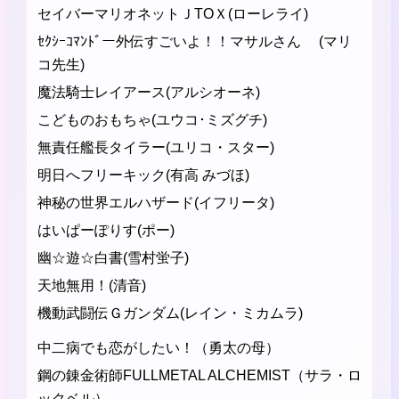
セイバーマリオネットＪTOＸ(ローレライ)
ｾｸｼｰｺﾏﾝﾄﾞー外伝すごいよ！！マサルさん (マリ
コ先生)
魔法騎士レイアース(アルシオーネ)
こどものおもちゃ(ユウコ･ミズグチ)
無責任艦長タイラー(ユリコ・スター)
明日へフリーキック(有高 みづほ)
神秘の世界エルハザード(イフリータ)
はいぱーぽりす(ポー)
幽☆遊☆白書(雪村蛍子)
天地無用！(清音)
機動武闘伝Ｇガンダム(レイン・ミカムラ)
中二病でも恋がしたい！（勇太の母）
鋼の錬金術師FULLMETAL ALCHEMIST（サラ・ロ
ックベル）