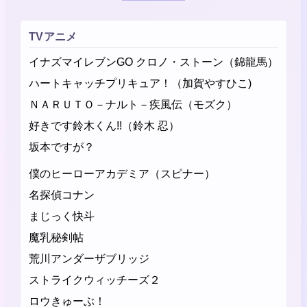
TVアニメ
イナズマイレブンGO クロノ・ストーン（錦龍馬）
ハートキャッチプリキュア！（加賀やすひこ)
ＮＡＲＵＴＯ－ナルト－疾風伝（モズク）
好きです鈴木くん!!（鈴木 忍）
坂本ですが？
僕のヒーローアカデミア（スピナー）
名探偵コナン
まじっく快斗
魔乳秘剣帖
荒川アンダーザブリッジ
ストライクウィッチーズ２
ロウきゅーぶ！