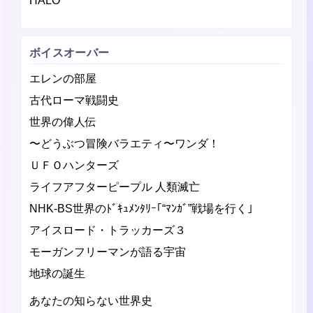
HALO
ボイスオーバー
エレンの部屋
古代ローマ戦闘史
世界の偉人伝
〜どうぶつ冒険バラエティ〜ワンダ！
ＵＦＯハンターズ
ライフアフターピープル 人類滅亡
NHK-BS世界のﾄﾞｷｭﾒﾝﾀﾘｰ｢“ﾏﾝｶﾞ”戦場を行く｣
アイスロード・トラッカーズ３
モーガンフリーマンが語る宇宙
地球の誕生
あなたの知らない世界史