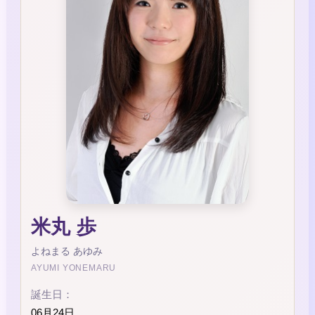
米丸 歩
よねまる あゆみ
AYUMI YONEMARU
誕生日：
06月24日