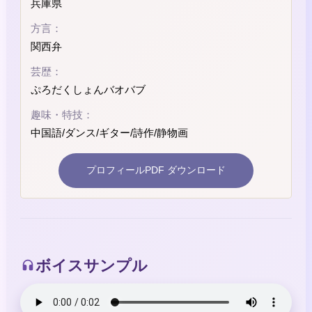
兵庫県
方言：
関西弁
芸歴：
ぷろだくしょんバオバブ
趣味・特技：
中国語/ダンス/ギター/詩作/静物画
プロフィールPDF ダウンロード
ボイスサンプル