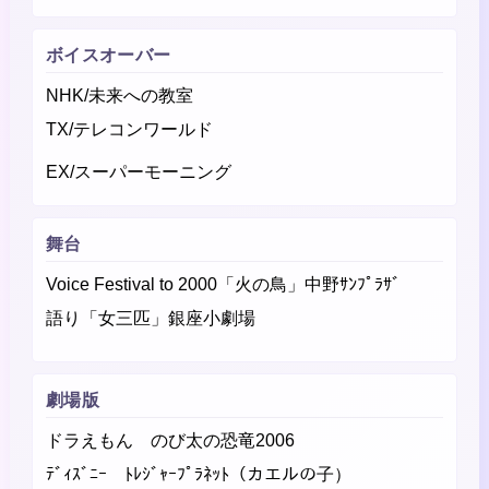
ボイスオーバー
NHK/未来への教室
TX/テレコンワールド
EX/スーパーモーニング
舞台
Voice Festival to 2000「火の鳥」中野ｻﾝﾌﾟﾗｻﾞ
語り「女三匹」銀座小劇場
劇場版
ドラえもん のび太の恐竜2006
ﾃﾞｨｽﾞﾆｰ ﾄﾚｼﾞｬｰﾌﾟﾗﾈｯﾄ（カエルの子）