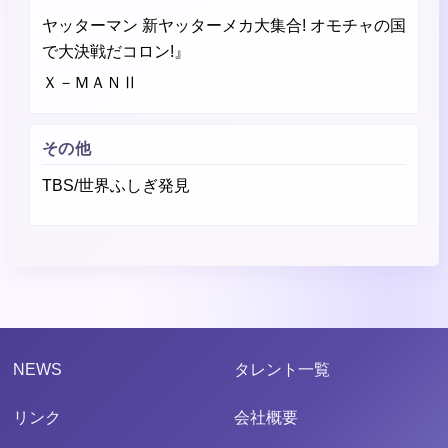
ヤッターマン 新ヤッターメカ大集合! オモチャの国
で大決戦だコロン!』
Ｘ－ＭＡＮⅡ
その他
TBS/世界ふしぎ発見
NEWS
タレント一覧
リンク
会社概要