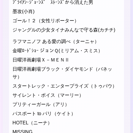
ﾌﾞﾗｲｱﾝ･ｼﾞｮｰﾝｽﾞ ｽﾄｰﾝｽﾞから消えた男
墨攻(小肖)
ゴール！２（女性リポーター）
ジャングルの少女タイナみんなで守る森(カチチ)
ラフマニノフ ある愛の調べ（ターニャ）
金曜ﾛｰﾄﾞｼｮｰ ジョンＱ(ミリアム・スミス）
日曜洋画劇場Ｘ－ＭＥＮⅡ
日曜洋画劇場ブラック・ダイヤモンド（バネッ
サ）
スタートレック・エンタープライズ（トゥパウ）
サイレント・ボイス（マーリー）
プリティーガール（アリ）
パスポート to パリ（ケイト）
HOTEL（ニーナ）
MISSING