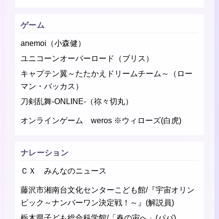
ゲーム
anemoi（小森健）
ユニコーンオーバーロード（ブリス）
キャプテン翼～たたかえドリームチーム～（ロー
マン・バッカス）
刀剣乱舞-ONLINE-（祢々切丸）
オンラインゲーム weros ※ウィローズ(白虎)
ナレーション
ＣＸ みんなのニュース
藤沢市湘南台文化センターこども館/『宇宙オリン
ピック～ナンバーワン決定戦！～』(解説員)
栃木県子ども総合科学館/「春の宙へ」(パパ)