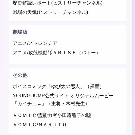
歴史解読レポート(ヒストリーチャンネル)
戦場の天気(ヒストリーチャンネル)
劇場版
アニメ/ストレンヂア
アニメ/攻殻機動隊ＡＲＩＳＥ（バトー）
その他
ボイスコミック「ゆぴ太の恋人」（黛菫）
YOUNG JUMP公式サイト オリジナルムービー
「カイチュ→」（主将・木村先生）
ＶＯＭＩＣ/霊能力者小田霧響子の嘘
ＶＯＭＩＣ/ＮＡＲＵＴＯ