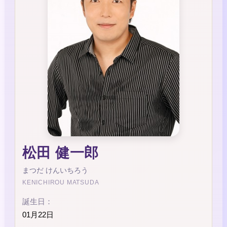
松田 健一郎
まつだ けんいちろう
KENICHIROU MATSUDA
誕生日：
01月22日