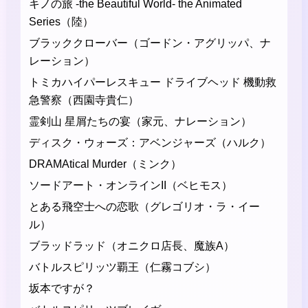
キノの旅 -the Beautiful World- the Animated
Series（陸）
ブラッククローバー（ゴードン・アグリッパ、ナ
レーション）
トミカハイパーレスキュー ドライブヘッド 機動救
急警察（西園寺貴仁）
霊剣山 星屑たちの宴（家元、ナレーション）
ディスク・ウォーズ：アベンジャーズ（ハルク）
DRAMAtical Murder（ミンク）
ソードアート・オンラインII（ベヒモス）
とある飛空士への恋歌（グレゴリオ・ラ・イー
ル）
ブラッドラッド（オニクロ店長、魔族A）
バトルスピリッツ覇王（仁霧コブシ）
坂本ですが？