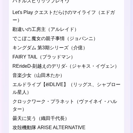
バトルスピリッツブレイヴ
Let's Play クエストだらけのマイライフ（エドガ
ー）
勘違いの工房主（アルレイド）
でこぼこ魔女の親子事情（ジョバンニ）
キングダム 第3期シリーズ（介億）
FAIRY TAIL（ブラッドマン）
RErideD-刻越えのデリダ-（ジャキス・イヴェン）
音楽少女（山田木たか）
エルドライブ【ēlDLIVE】（リッグス、シャブロー
ル星人）
クロックワーク・プラネット（ヴァイネイ・ハル
ター）
曇天に笑う（織田千代長）
攻殻機動隊 ARISE ALTERNATIVE