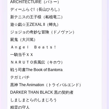
ARCHITECTURE（バトー）
ディーふらぐ!（長山ひろし）
新テニスの王子様（柘植竜二）
遊☆戯☆王ZEXAL II（蝉丸）
ジョジョの奇妙な冒険（ドノヴァン）
屍鬼（大川篤）
Ａｎｇｅｌ Ｂｅａｔｓ！
一騎当千ＸＸ
ＮＡＲＵＴＯ疾風伝（キホウ）
戦う司書The Book of Bantorra
テガミバチ
黒神 The Animation（トライバルエンド）
DARKER THAN BLACK 黒の契約者
しましまとらのしまじろう
精霊の守人