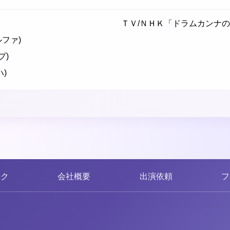
ＴＶ/ＮＨＫ「ドラムカンナの
ファ)
プ)
)
ンク
会社概要
出演依頼
フ