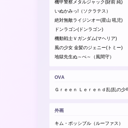
機甲警察メタルジャック(財前 純)
いぬかみっ!（ソクラテス）
絶対無敵ライジンオー(星山 吼児)
ドンラゴン(ドンラゴン)
機動戦士Ｖガンダム(マヘリア)
風の少女 金髪のジェニー(トミー)
地獄先生ぬ～べ～（風間守）
OVA
Ｇｒｅｅｎ Ｌｅｒｅｎｄ乱(乱の少
外画
キム・ポッシブル（ルーファス）