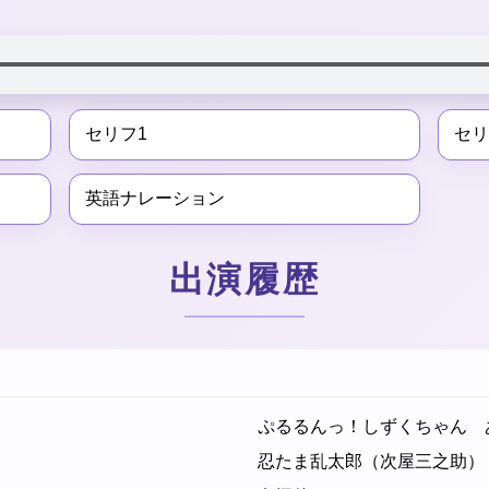
セリフ1
セリ
英語ナレーション
出演履歴
ぷるるんっ！しずくちゃん 
忍たま乱太郎（次屋三之助）