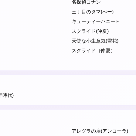
名探偵コナン
三丁目のタマ(べー)
キューティーハニーＦ
スクライド(仲夏)
天使な小生意気(雪花)
スクライド（仲夏）
年時代)
アレグラの扉(アンコーラ)