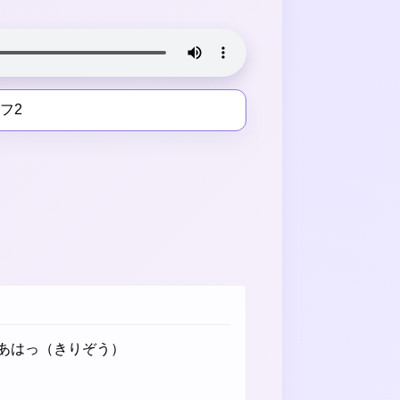
フ2
あはっ（きりぞう）