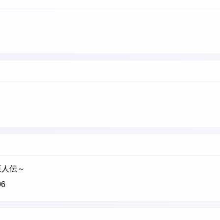
巨人伝～
6