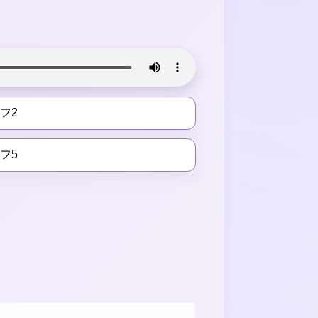
フ2
フ5