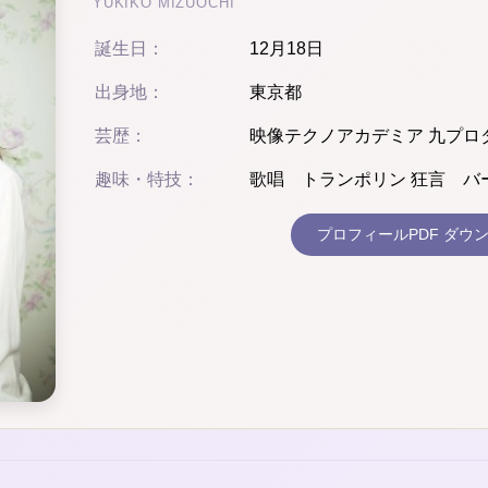
YUKIKO MIZUOCHI
誕生日：
12月18日
出身地：
東京都
芸歴：
映像テクノアカデミア 九プロ
趣味・特技：
歌唱 トランポリン 狂言 バ
プロフィールPDF ダウ