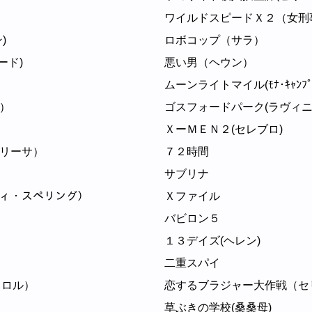
ワイルドスピードＸ２（女刑
)
ロボコップ（サラ）
ード)
悪い男（ヘウン）
ムーンライトマイル(ﾓﾅ･ｷｬﾝﾌﾟ/ﾎ
）
ゴスフォードパーク(ラヴィニ
ＸーＭＥＮ２(セレブロ)
リーサ）
７２時間
サブリナ
キャンディ・スペリング）
Ｘファイル
バビロン５
１３デイズ(ヘレン)
二重スパイ
ャロル）
恋するブラジャー大作戦（セ
草ぶきの学校(桑桑母)