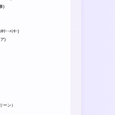
事)
ﾘｰ･ﾊﾝﾀｰ)
ア)
リーン）