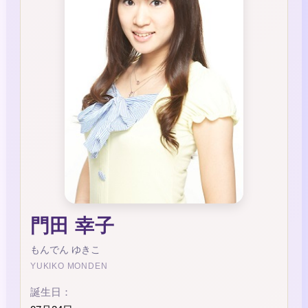
門田 幸子
もんでん ゆきこ
YUKIKO MONDEN
誕生日：