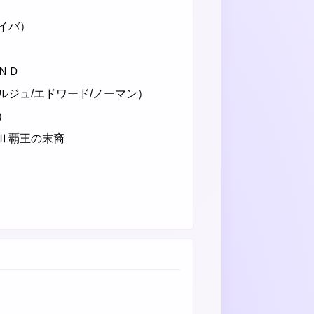
イバ）
ＮＤ
ジュ/エドワード/ノーマン）
）
Ⅱ覇王の末裔