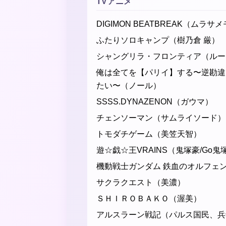
TVアニメ
DIGIMON BEATBREAK（ムラサ
ふたりソロキャンプ（樹乃倉 厳）
シャングリラ・フロンティア（ルー
俺は全てを【パリイ】する〜逆勘違
たい〜（ノール）
SSSS.DYNAZENON（ガウマ）
チェンソーマン（サムライソード）
トモダチゲーム（美笠天智）
遊☆戯☆王VRAINS（鬼塚豪/Go鬼
機動戦士ガンダム 鉄血のオルフェンズ（
サクラクエスト（美濃）
ＳＨＩＲＯＢＡＫＯ（渥美）
アルスラーン戦記（パルス国民、兵