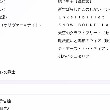
ン）
結合男子（鐵仁武）
ン）
新すばらしきこのせかい（シ
道流）
Ｅｎｋｅｌｔｂｉｌｌｅｔ
（オリヴァー＝ナイト）
ＳＮＯＷ ＢＯＵＮＤ ＬＡ
天空のクラフトフリート（セル
魔法使いと黒猫のウィズ（咲
ティアーズ・トゥ・ティアラ
刻のイシュタリア
レの戦士
」予告編
報PV