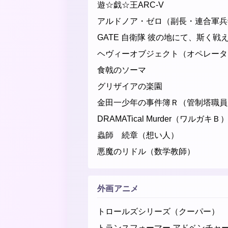
遊☆戯☆王ARC-V
アルドノア・ゼロ（副長・連合軍兵士・ﾃ
GATE 自衛隊 彼の地にて、斯く戦
ヘヴィーオブジェクト（オペレータ
食戟のソーマ
グリザイアの楽園
金田一少年の事件簿Ｒ（管制塔職員
DRAMATical Murder（ワルガキＢ
蟲師 続章（想い人）
悪魔のリドル（数学教師）
外画アニメ
トロールズシリーズ（クーパー）
トランスフォーマー アドベンチャ