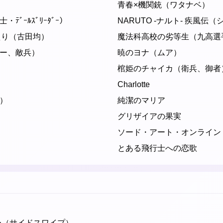
青春×機関銃（ワタナベ）
ﾞｰﾙｽﾞﾘｰﾀﾞｰ）
NARUTO -ナルト- 疾風伝
えり（古田均）
魔法科高校の劣等生（九高選
ー、敵兵）
暁のヨナ（ムア）
棺姫のチャイカ（衛兵、御者
Charlotte
）
純潔のマリア
）
グリザイアの果実
ソード・アート・オンライン
とある飛行士への恋歌
ー（サイドスワイプ）