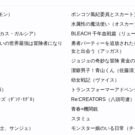
メモン）
ポンコツ風紀委員とスカート
水属性の魔法使い（オスカー
カス・ガルシア）
BLEACH 千年血戦篇（リ
いの世界最強は冒険者になり
勇者パーティーを追放された
女と出会う（アッガス）
ジョジョの奇妙な冒険 黄金
潔癖男子！青山くん（佐藤清
幼女戦記（ヴァイス）
塚）
トランスフォーマーアドベンチャー
ﾀﾞﾝﾃ･ﾓｸﾞﾛ）
Re:CREATORS（八頭司遼）
青春×機関銃
スタミュ
士、サンジェ）
モンスター娘のいる日常（チ