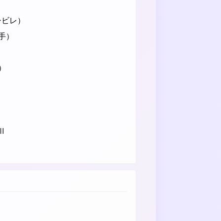
（シビレ）
手）
）
Ⅱ