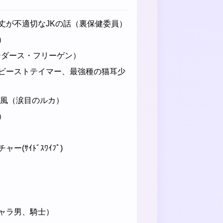
丈が不適切なJKの話（裏保健委員）
）
ューダース・フリーゲン）
ビーストテイマー、最強種の猫耳少
の風（涙目のルカ）
）
(ｻｲﾄﾞｽﾜｲﾌﾟ)
ャラ男、騎士）