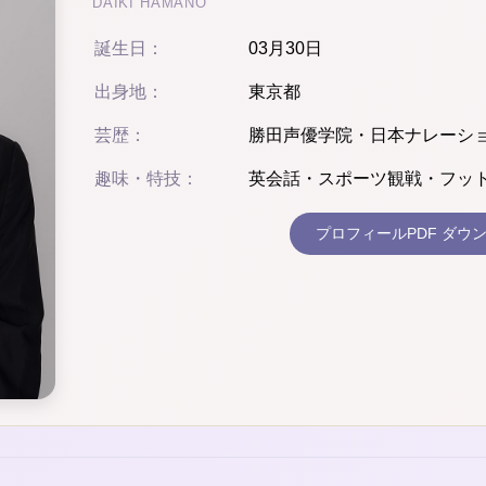
DAIKI HAMANO
誕生日：
03月30日
出身地：
東京都
芸歴：
勝田声優学院・日本ナレーシ
趣味・特技：
英会話・スポーツ観戦・フッ
プロフィールPDF ダウ