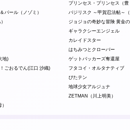
プリンセス・プリンセス（豊
＆パール（ノゾミ）
バジリスク ～甲賀忍法帖～（
あ）
ジョジョの奇妙な冒険 黄金
ギャラクシーエンジェル
カレイドスター
はちみつとクローバー
大地)
ゲットバッカーズ奪還屋
ごおるでん(江口 沙織)
フタコイ・オルタナティブ
ぴたテン
地球少女アルジュナ
ZETMAN（川上明美）
母）