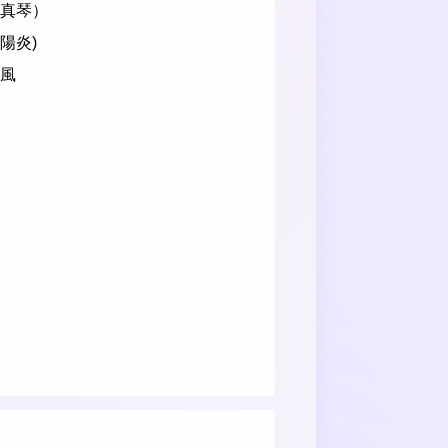
 真琴）
陽炎)
の風