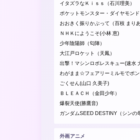
イタズラなＫｉｓｓ（石川理美）
ポケットモンスター・ダイヤモンド
おおきく振りかぶって（百枝 まり
ＮＨＫにようこそ(小林 恵)
少年陰陽師（匂陣）
大江戸ロケット（天鳳）
出撃！マシンロボレスキュー(速水 
わがまま☆フェアリーミルモでポン！
ごくせん(山口 久美子)
ＢＬＥＡＣＨ（金田少年）
爆裂天使(勝鷹音)
ガンダムSEED DESTINY（シンの
外画アニメ