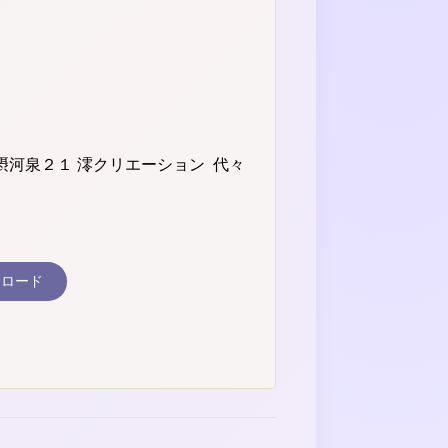
摂河泉２１ 澪クリエーション 代々
ンロード