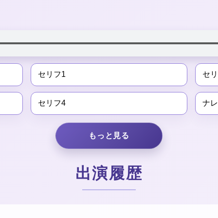
セリフ1
セリ
セリフ4
ナレ
もっと見る
出演履歴