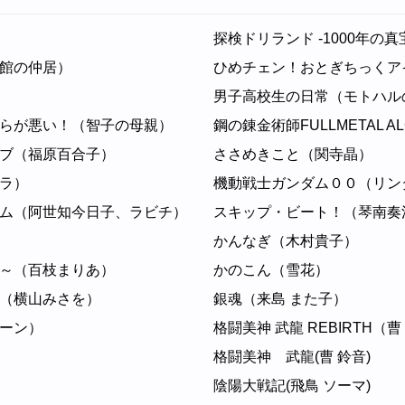
探検ドリランド -1000年の
館の仲居）
ひめチェン！おとぎちっくア
男子高校生の日常（モトハル
らが悪い！（智子の母親）
鋼の錬金術師FULLMETAL A
ブ（福原百合子）
ささめきこと（関寺晶）
ラ）
機動戦士ガンダム００（リン
ーム（阿世知今日子、ラビチ）
スキップ・ビート！（琴南奏
かんなぎ（木村貴子）
～（百枝まりあ）
かのこん（雪花）
（横山みさを）
銀魂（来島 また子）
ーン）
格闘美神 武龍 REBIRTH（曹
格闘美神 武龍(曹 鈴音)
陰陽大戦記(飛鳥 ソーマ)