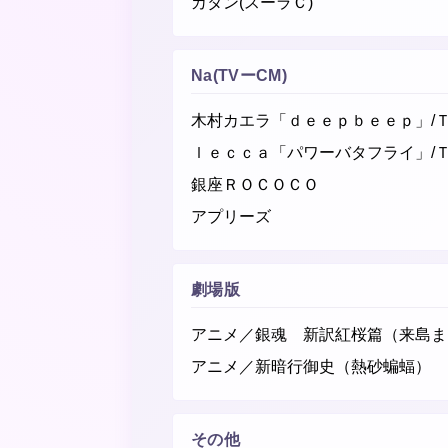
カタン(スーラＣ)
Na(TVーCM)
木村カエラ「ｄｅｅｐｂｅｅｐ」/
ｌｅｃｃａ「パワーバタフライ」/
銀座ＲＯＣＯＣＯ
アプリーズ
劇場版
アニメ／銀魂 新訳紅桜篇（来島ま
アニメ／新暗行御史（熱砂蝙蝠）
その他