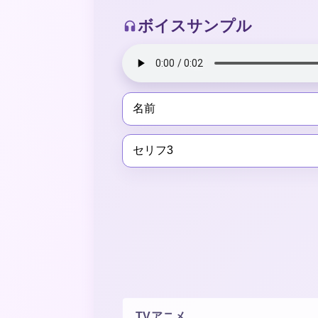
ボイスサンプル
名前
セリフ3
TVアニメ