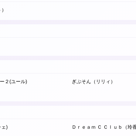
ト）
２(ユール)
ぎぶそん（リリィ）
ェ)
Ｄｒｅａｍ Ｃ Ｃｌｕｂ（玲