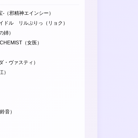
真宝-（邪精神エインシー）
イドル リルぷりっ（リョク）
の姉）
LCHEMIST（女医）
ダ・ヴァスティ）
江）
 鈴音）