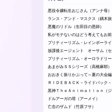
悪役令嬢転生おじさん（アンナ母）
ランス・アンド・マスクス（鏑木旅
悪魔のリドル（生田目の恩師）
私がモテないのはどう考えてもお前
プリティーリズム・レインボーライ
放課後エージェント オーサム（セ
プリティーリズム・オーロラドリ
あまがみＳＳシリーズ（高橋麻耶）
おおきく振りかぶって～夏の大会編
ＲＩＤＥＢＡＣＫ－ライドバック－
黒神ＴｈｅＡｎｉｍａｔｉｏｎ（ジ
ドルアーガの塔（アーメイ）
亡念のザムド（竹原フサ）