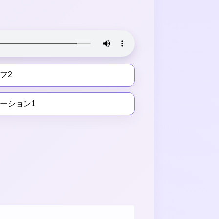
フ2
ーション1