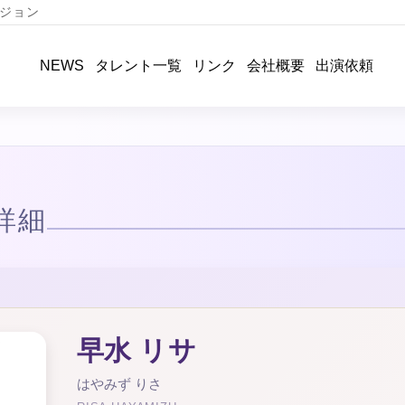
ジョン
タレント一覧
リンク
会社概要
出演依頼
NEWS
詳細
早水 リサ
はやみず りさ