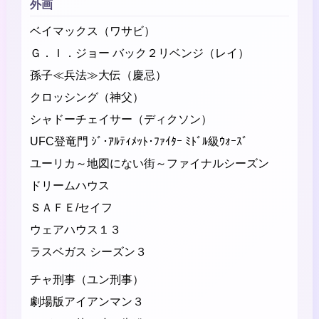
外画
ベイマックス（ワサビ）
Ｇ．Ｉ．ジョー バック２リベンジ（レイ）
孫子≪兵法≫大伝（慶忌）
クロッシング（神父）
シャドーチェイサー（ディクソン）
UFC登竜門 ｼﾞ･ｱﾙﾃｨﾒｯﾄ･ﾌｧｲﾀｰ ﾐﾄﾞﾙ級ｳｫｰｽﾞ
ユーリカ～地図にない街～ファイナルシーズン
ドリームハウス
ＳＡＦＥ/セイフ
ウェアハウス１３
ラスベガス シーズン３
チャ刑事（ユン刑事）
劇場版アイアンマン３