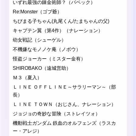
いずれ最強の錬金術師？（パペック）
Re:Monster（ゴブ爺）
ちびまる子ちゃん(丸尾くん/たまちゃんの父)
キャプテン翼（第4作）（ナレーション）
幼女戦記（シューゲル）
不機嫌なモノノケ庵（ノボウ）
怪盗ジョーカー（ミスター金有）
SHIROBAKO（遠城営助）
Ｍ３（夏入）
ＬＩＮＥ ＯＦＦＬＩＮＥ～サラリーマン～（部
長）
ＬＩＮＥ ＴＯＷＮ（おじさん、ナレーション）
ジョジョの奇妙な冒険（ストレイツォ）
機動戦士ガンダム 鉄血のオルフェンズ（ラスカ
ー・アレジ）