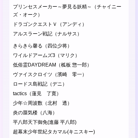
プリンセスメーカー～夢見る妖精～（チャイニー
ズ・オーク）
ドラゴンクエストＶ（アンディ）
アルスラーン戦記（ナルサス）
きらきら馨る（四位少将）
ワイルドアームズ3（マリク）
低俗霊DAYDREAM（柧板 惣一郎）
ヴァイスクロイツ（濱崎 零一）
ロードス島戦記（デニ）
tactics（蓮見 了寛）
少年☆周波数（北村 透）
炎の蜃気楼（八海）
平八郎天下御免(進藤 平八郎)
超幕末少年世紀タカマル(キニスキー)