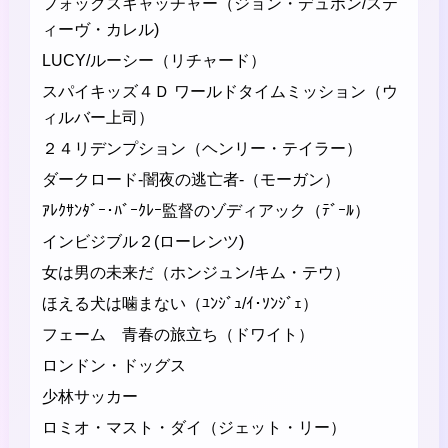
フォックスキャッチャー（ジョン・デュポン/ステ
ィーヴ・カレル)
LUCY/ルーシー（リチャード）
スパイキッズ４Ｄ ワールドタイムミッション（ウ
ィルバー上司）
２４リデンプション（ヘンリー・テイラー）
ダークロード-闇夜の逃亡者-（モーガン）
ｱﾚｸｻﾝﾀﾞｰ･ﾊﾞｰｸﾚｰ監督のゾディアック（ﾃﾞｰﾙ）
インビジブル２(ローレンツ)
女は男の未来だ（ホンジュン/キム・テウ）
ほえる犬は噛まない（ﾕﾝｼﾞｭ/ｲ･ｿﾝｼﾞｪ）
フェーム 青春の旅立ち（ドワイト）
ロンドン・ドッグス
少林サッカー
ロミオ・マスト・ダイ（ジェット・リー）