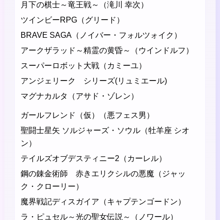
月下の棋士～竜王戦～（滝川 幸次）
ツインビーRPG（グリード）
BRAVE SAGA（ノイバー・フォルツォイク）
アークザラッド～精霊の黄昏～（ウインドルフ）
スーパーロボット大戦（カミーユ）
アンジェリーク シリーズ(リュミエール)
マグナカルタ（アサド・ゾレン）
ガールフレンド（仮）（悪フェス男）
聖闘士星矢 ソルジャーズ・ソウル（牡羊座 シオ
ン）
テイルズオブデスティニー2（カーレル）
鋼の錬金術師 赤きエリクシルの悪魔（ジャッ
ク・クローリー）
魔界戦記ディスガイア（キャプテンゴードン）
ラ・ピュセル～光の聖女伝説～（ノワール）