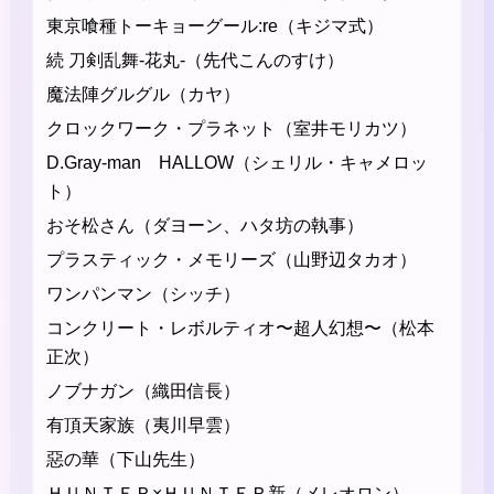
東京喰種トーキョーグール:re（キジマ式）
続 刀剣乱舞-花丸-（先代こんのすけ）
魔法陣グルグル（カヤ）
クロックワーク・プラネット（室井モリカツ）
D.Gray-man HALLOW（シェリル・キャメロッ
ト）
おそ松さん（ダヨーン、ハタ坊の執事）
プラスティック・メモリーズ（山野辺タカオ）
ワンパンマン（シッチ）
コンクリート・レボルティオ〜超人幻想〜（松本
正次）
ノブナガン（織田信長）
有頂天家族（夷川早雲）
惡の華（下山先生）
ＨＵＮＴＥＲ×ＨＵＮＴＥＲ新（メレオロン）