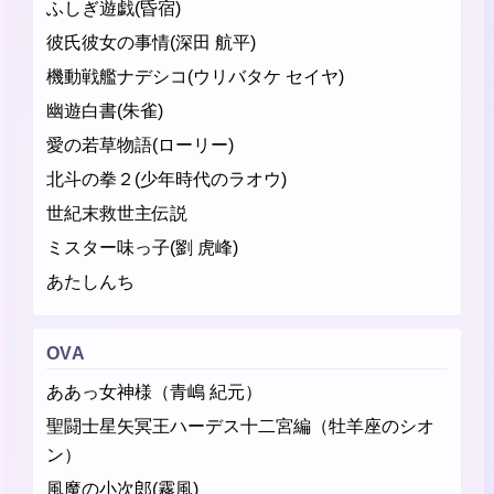
ふしぎ遊戯(昏宿)
彼氏彼女の事情(深田 航平)
機動戦艦ナデシコ(ウリバタケ セイヤ)
幽遊白書(朱雀)
愛の若草物語(ローリー)
北斗の拳２(少年時代のラオウ)
世紀末救世主伝説
ミスター味っ子(劉 虎峰)
あたしんち
OVA
ああっ女神様（青嶋 紀元）
聖闘士星矢冥王ハーデス十二宮編（牡羊座のシオ
ン）
風魔の小次郎(霧風)