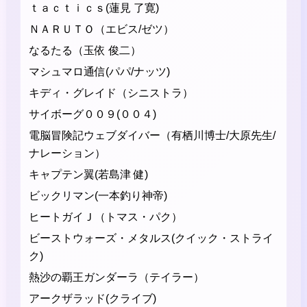
ｔａｃｔｉｃｓ(蓮見 了寛)
ＮＡＲＵＴＯ（エビス/ゼツ）
なるたる（玉依 俊二）
マシュマロ通信(パパ/ナッツ)
キディ・グレイド（シニストラ）
サイボーグ００９(００４)
電脳冒険記ウェブダイバー（有栖川博士/大原先生/
ナレーション）
キャプテン翼(若島津 健)
ビックリマン(一本釣り神帝)
ヒートガイＪ（トマス・パク）
ビーストウォーズ・メタルス(クイック・ストライ
ク)
熱沙の覇王ガンダーラ（テイラー）
アークザラッド(クライブ)