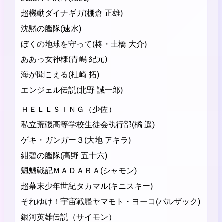
超機動ダイナギガ(棚倉 正雄)
沈黙の艦隊(速水)
ぼくの地球を守って(柊・土橋 大介)
ああっ女神様(青嶋 紀元)
海が聞こえる(杜崎 拓)
エンジェル伝説(北野 誠一郎)
ＨＥＬＬＳＩＮＧ（少佐）
私立荒磯高等学校生徒会執行部(橘 遥)
ゲキ・ガンガー３(大地 アキラ)
紺碧の艦隊(高野 五十六)
魍魎戦記ＭＡＤＡＲＡ(シャモン)
超幕末少年世紀タカマル(キニスキー)
それゆけ！宇宙戦艦ヤマモト・ヨーコ(バルザック)
銀河英雄伝説（サイモン）