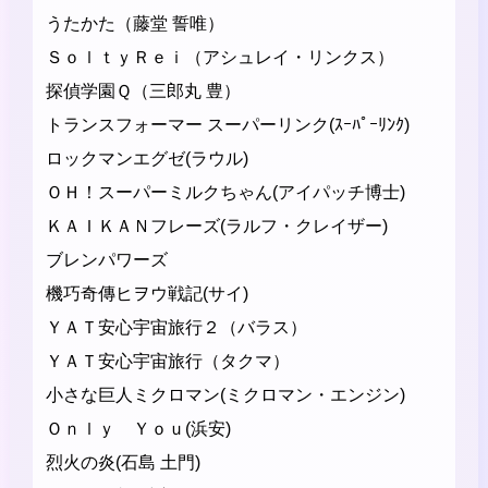
うたかた（藤堂 誓唯）
ＳｏｌｔｙＲｅｉ（アシュレイ・リンクス）
探偵学園Ｑ（三郎丸 豊）
トランスフォーマー スーパーリンク(ｽｰﾊﾟｰﾘﾝｸ)
ロックマンエグゼ(ラウル)
ＯＨ！スーパーミルクちゃん(アイパッチ博士)
ＫＡＩＫＡＮフレーズ(ラルフ・クレイザー)
ブレンパワーズ
機巧奇傳ヒヲウ戦記(サイ)
ＹＡＴ安心宇宙旅行２（バラス）
ＹＡＴ安心宇宙旅行（タクマ）
小さな巨人ミクロマン(ミクロマン・エンジン)
Ｏｎｌｙ Ｙｏｕ(浜安)
烈火の炎(石島 土門)