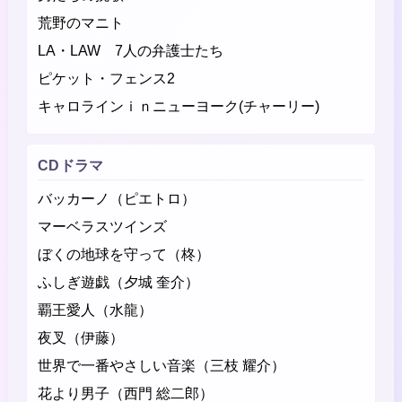
荒野のマニト
LA・LAW 7人の弁護士たち
ピケット・フェンス2
キャロラインｉｎニューヨーク(チャーリー)
CDドラマ
バッカーノ（ピエトロ）
マーベラスツインズ
ぼくの地球を守って（柊）
ふしぎ遊戯（夕城 奎介）
覇王愛人（水龍）
夜叉（伊藤）
世界で一番やさしい音楽（三枝 耀介）
花より男子（西門 総二郎）