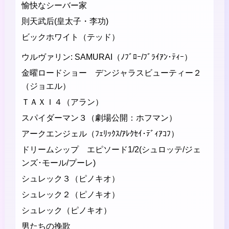
愉快なシーバー家
則天武后(皇太子・李功)
ビックホワイト（テッド）
ウルヴァリン: SAMURAI（ﾉﾌﾞﾛｰ/ﾌﾞﾗｲｱﾝ･ﾃｨｰ）
金曜ロードショー デンジャラスビューティー２
（ジョエル）
ＴＡＸＩ４（アラン）
スパイダーマン３（劇場公開：ホフマン）
アークエンジェル（ﾌｪﾘｯｸｽ/ｱﾚｸｾｲ･ﾃﾞｨｱｺﾌ）
ドリームシップ エピソード1/2(シュロッテ/ジェ
ンズ･モール/プーレ)
シュレック３（ピノキオ）
シュレック２（ピノキオ）
シュレック（ピノキオ）
男たちの挽歌