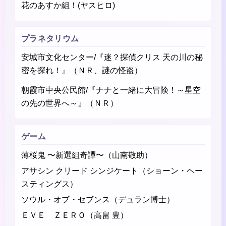
花のあすか組！(ヤスヒロ)
プラネタリウム
安城市文化センター/『迷？探偵クリス 天の川の秘
密を探れ！』（ＮＲ、謎の怪盗）
朝霞市中央公民館/『ナナと一緒に大冒険！～星空
の先の世界へ～』（ＮＲ）
ゲーム
薄桜鬼 〜新選組奇譚〜（山南敬助）
アサシン クリード シンジケート（ショーン・ヘー
スティングス）
ソウル・オブ・セブンス（デュラン博士）
ＥＶＥ ＺＥＲＯ（高畠 豊）