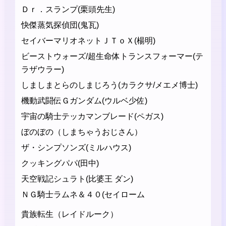
Ｄｒ．スランプ(栗頭先生)
快傑蒸気探偵団(鬼瓦)
セイバーマリオネットＪＴｏＸ(楊明)
ビーストウォーズ/超生命体トランスフォーマー(テ
ラザウラー)
しましまとらのしまじろう(カラクサ/メエメ博士)
機動武闘伝Ｇガンダム(ウルベ少佐)
宇宙の騎士テッカマンブレード(ペガス)
ぼのぼの（しまちゃうおじさん）
ザ・シンプソンズ(ミルハウス)
クッキングパパ(田中)
天空戦記シュラト(比婆王 ダン)
ＮＧ騎士ラムネ＆４０(セイローム
貴族転生（レイドルーク）