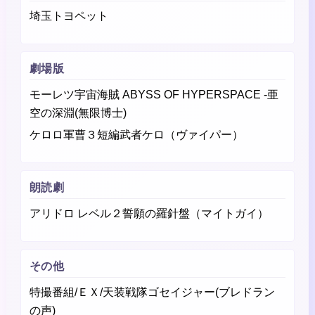
埼玉トヨペット
劇場版
モーレツ宇宙海賊 ABYSS OF HYPERSPACE -亜
空の深淵(無限博士)
ケロロ軍曹３短編武者ケロ（ヴァイパー）
朗読劇
アリドロ レベル２誓願の羅針盤（マイトガイ）
その他
特撮番組/ＥＸ/天装戦隊ゴセイジャー(ブレドラン
の声)