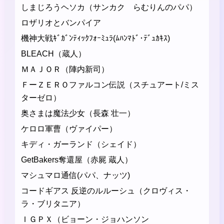
しまじろうヘソカ（サンカク らむりんのパパ）
ロザリオとバンパイア
機神大戦ｷﾞｶﾞﾝﾃｨｯｸﾌｫｰﾐｭﾗ(ﾑﾊﾝﾏﾄﾞ･ﾃﾞｭｶｷｽ)
BLEACH（蔵人）
ＭＡＪＯＲ（陣内新司）
ＦーＺＥＲＯファルコン伝説（スチュアート/ミス
ターゼロ）
奥さまは魔法少女（長森 壮一）
ケロロ軍曹（ヴァイパー）
キディ・ガーランド（シェイド）
GetBakers奪還屋（赤屍 蔵人）
マシュマロ通信(パパ、ナッツ)
コードギアス 反逆のルルーシュ（クロヴィス・
ラ・ブリタニア）
ＩＧＰＸ（ビョーン・ジョハンソン