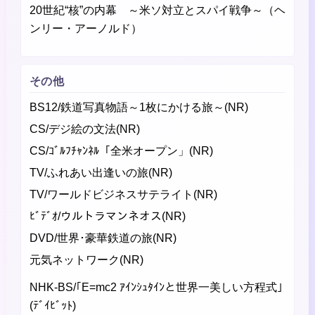
20世紀“核”の内幕 ～米ソ対立とスパイ戦争～（ヘ
ンリー・アーノルド）
その他
BS12/鉄道写真物語～1枚にかける旅～(NR)
CS/デジ絵の文法(NR)
CS/ｺﾞﾙﾌﾁｬﾝﾈﾙ「全米オープン」(NR)
TV/ふれあい出逢いの旅(NR)
TV/ワールドビジネスサテライト(NR)
ﾋﾞﾃﾞｵ/ウルトラマンネオス(NR)
DVD/世界･豪華鉄道の旅(NR)
元気ネットワーク(NR)
NHK-BS/｢E=mc2 ｱｲﾝｼｭﾀｲﾝと世界一美しい方程式｣
(ﾃﾞｲﾋﾞｯﾄ)