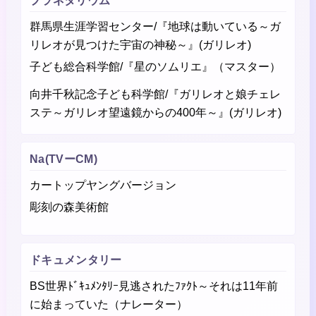
プラネタリウム
群馬県生涯学習センター/『地球は動いている～ガ
リレオが見つけた宇宙の神秘～』(ガリレオ)
子ども総合科学館/『星のソムリエ』（マスター）
向井千秋記念子ども科学館/『ガリレオと娘チェレ
ステ～ガリレオ望遠鏡からの400年～』(ガリレオ)
Na(TVーCM)
カートップヤングバージョン
彫刻の森美術館
ドキュメンタリー
BS世界ﾄﾞｷｭﾒﾝﾀﾘｰ見逃されたﾌｧｸﾄ～それは11年前
に始まっていた（ナレーター）