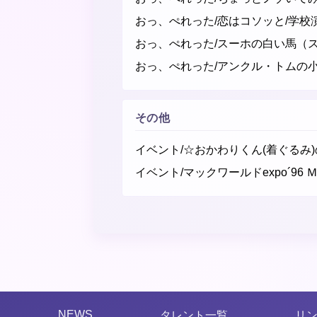
おっ、ぺれった/恋はコソッと/学校
おっ、ぺれった/スーホの白い馬（
おっ、ぺれった/アンクル・トムの
その他
イベント/☆おかわりくん(着ぐるみ
イベント/マックワールドexpo´96 
NEWS
タレント一覧
リ