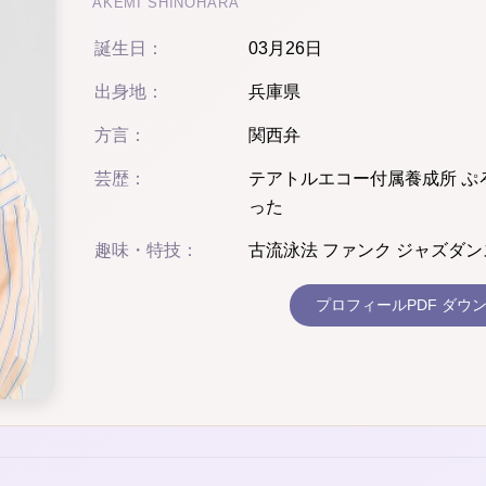
AKEMI SHINOHARA
誕生日：
03月26日
出身地：
兵庫県
方言：
関西弁
芸歴：
テアトルエコー付属養成所 ぷ
った
趣味・特技：
古流泳法 ファンク ジャズ
プロフィールPDF ダウ