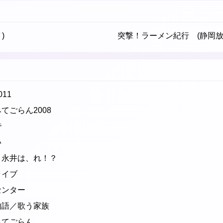
)
突撃！ラーメン紀行 (静岡放
11
てごらん2008
けで
たい
 永井は、れ！？
いライブ
ーセンター
所物語／歌う家族
みてごらん