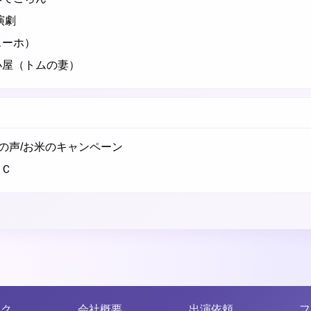
演劇
スーホ）
小屋（トムの妻）
)の声/お米のキャンペーン
ＭＣ
ンク
会社概要
出演依頼
フ