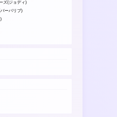
ズ(ジョディ)
バーバリブ)
)