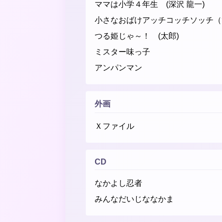
ママは小学４年生 (深沢 龍一)
小さなおばけアッチコッチソッチ（
つる姫じゃ～！ (太郎)
ミスター味っ子
アンパンマン
外画
Ｘファイル
CD
なかよし忍者
みんなだいじななかま