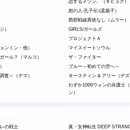
恋するメゾン。（ギヒョク）
恕の人-孔子伝-(孟懿子）
西部戦線異状なし（ムラー）
ジ）
GIRLS/ガールズ
プロジェクトＡ
ョンミン・他）
マイスイートソウル
ーガール？（マルコ）
ザ・ファイター
）
ブルー～初めての空へ～
調査～（デズ）
オースティン & アリー（デ
わずか1000ウォンの弁護士
ン）
レの戦士
真・女神転生 DEEP STRAN