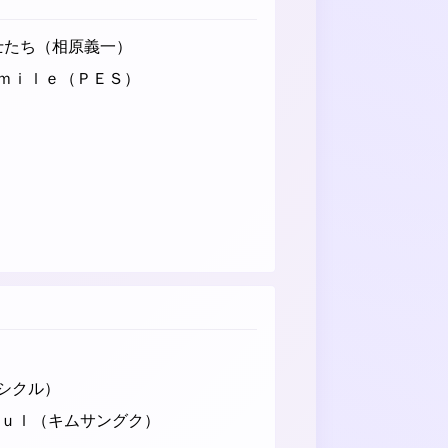
戦士たち（相原義一）
ｍｉｌｅ（ＰＥＳ）
シクル）
ｏｕｌ（キムサングク）