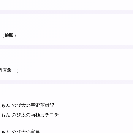
（通販）
相原義一）
えもん のび太の宇宙英雄記」
えもん のび太の南極カチコチ
もん のび太の宝島」