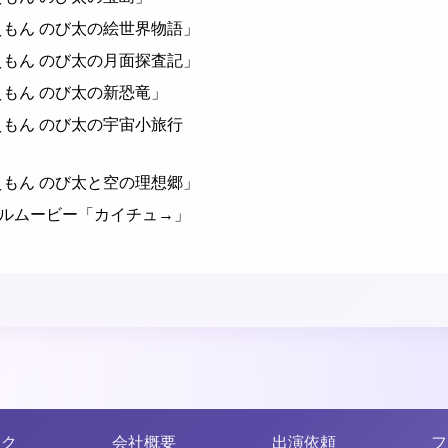
えもん のび太の絵世界物語」
えもん のび太の月面探査記」
えもん のび太の新恐竜」
えもん のび太の宇宙小旅行
えもん のび太と空の理想郷」
ジナルムービー「カイチュ→」
ンク
会社概要
出演依頼
フ