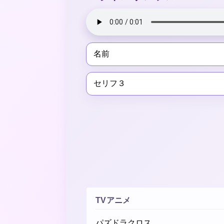
名前
セリフ３
TVアニメ
パズドラクロス