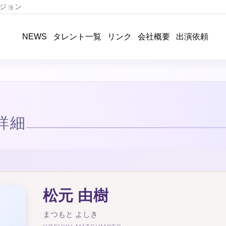
ジョン
タレント一覧
リンク
会社概要
出演依頼
NEWS
詳細
松元 由樹
まつもと よしき