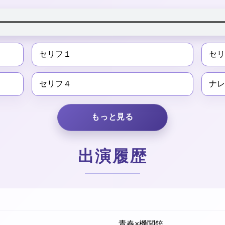
セリフ１
セ
セリフ４
ナ
もっと見る
出演履歴
青春×機関銃