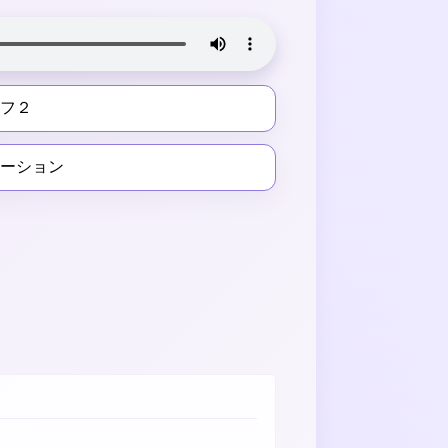
リフ２
レーション