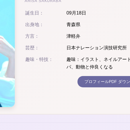
ARISA SAKURABA
誕生日：
09月18日
出身地：
青森県
方言：
津軽弁
芸歴：
日本ナレーション演技研究所
趣味・特技：
趣味：イラスト、ネイルアート
パ、動物と仲良くなる
プロフィールPDF ダウ