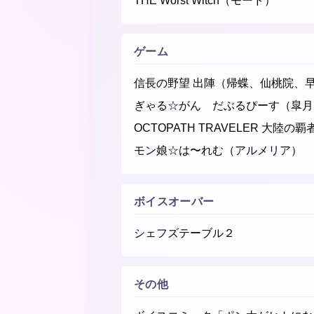
THE Worst Witch（モード）
ゲーム
信長の野望 出陣（帰蝶、仙桃院、
ぎゃる☆がん だぶるぴーす（皐月
OCTOPATH TRAVELER 大陸
モン娘☆は〜れむ（アルメリア）
ボイスオーバー
シェフズテーブル２
その他