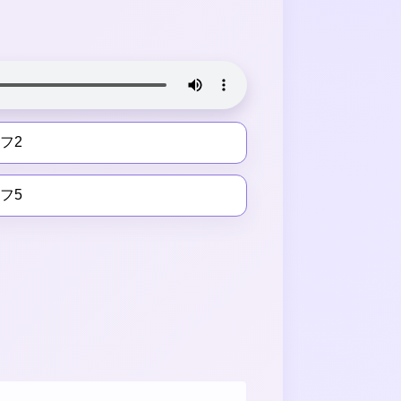
フ2
フ5