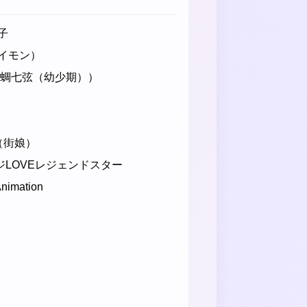
子
イモン）
（蜩七弦（幼少期））
N（街娘）
ジLOVEレジェンドスター
imation