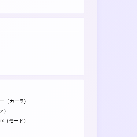
ョー（カーラ)
ァ）
lix（モード）