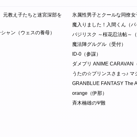
、元教え子たちと迷宮深部を
氷属性男子とクールな同僚女
魔入りました！入間くん（パ
ーシャン（ウェスの養母）
バジリスク ～桜花忍法帖～
魔法陣グルグル（受付）
ID-0（参謀）
ダメプリ ANIME CARAVA
うたの☆プリンスさまっ♪ マ
GRANBLUE FANTASY The An
orange（伊那）
）
斉木楠雄のΨ難