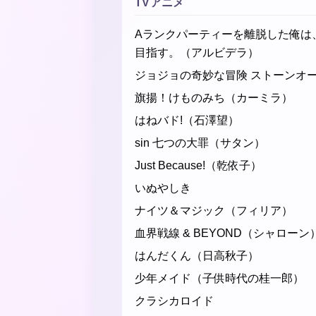
TVアニメ
Aランクパーティーを離脱した俺は
目指す。（アルビデラ）
ジョジョの奇妙な冒険 ストーンオ
旗揚！けものみち（カーミラ）
はねバド!（石澤望）
sin 七つの大罪（サタン）
Just Because!（乾依子）
いぬやしき
ナイツ＆マジック（フィリア）
血界戦線 & BEYOND（シャローン
はんだくん（日高秋子）
少年メイド（子供時代の桂一郎）
クラシカロイド