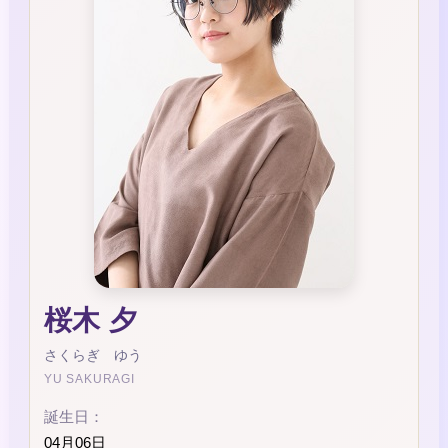
桜木 夕
さくらぎ ゆう
YU SAKURAGI
誕生日：
04月06日