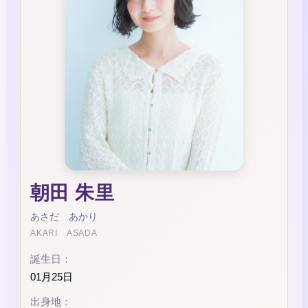
朝田 朱里
あさだ あかり
AKARI ASADA
誕生日：
01月25日
出身地：