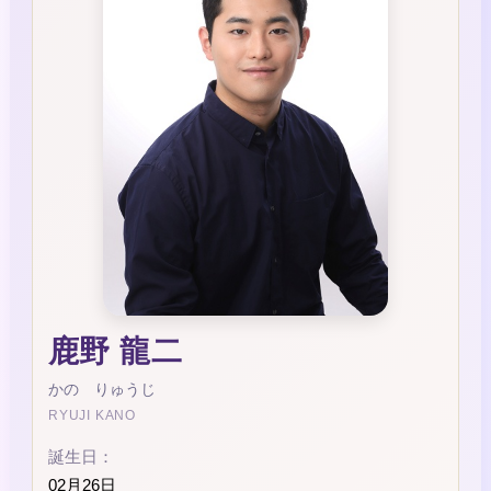
鹿野 龍二
かの りゅうじ
RYUJI KANO
誕生日：
02月26日